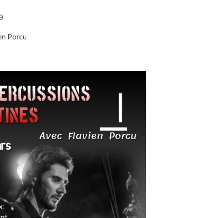
9
ien Porcu